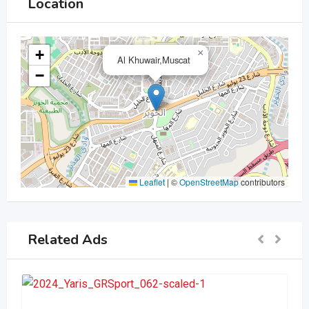
Location
+
×
Al Khuwair,Muscat
−
Leaflet
|
©
OpenStreetMap
contributors
Related Ads