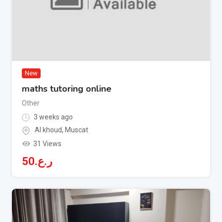
New
maths tutoring online
Other
3 weeks ago
Al khoud
,
Muscat
31 Views
50
ر.ع.